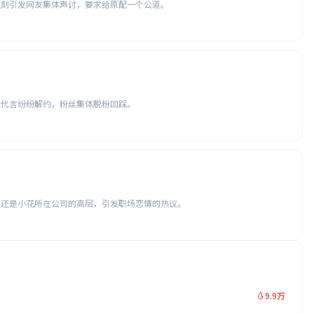
立刻引发网友集体声讨，要求给原配一个公道。
业代言纷纷解约，粉丝集体脱粉回踩。
时还是小花所在公司的高层，引发职场恋情的热议。
9.9万