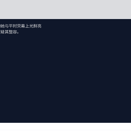
的她与平时荧幕上光鲜亮
质疑其整容。