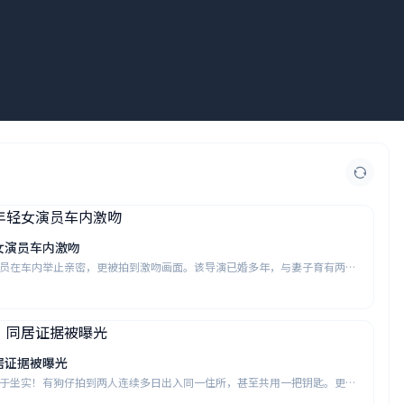
女演员车内激吻
员在车内举止亲密，更被拍到激吻画面。该导演已婚多年，与妻子育有两个
声讨，要求给原配一个公道。
居证据被曝光
于坐实！有狗仔拍到两人连续多日出入同一住所，甚至共用一把钥匙。更劲
司的高层，引发职场恋情的热议。