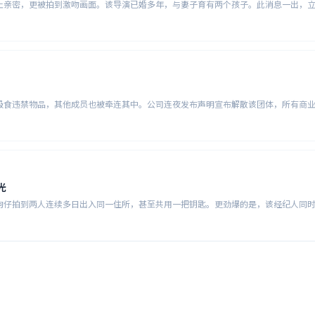
止亲密，更被拍到激吻画面。该导演已婚多年，与妻子育有两个孩子。此消息一出，
吸食违禁物品，其他成员也被牵连其中。公司连夜发布声明宣布解散该团体，所有商
光
狗仔拍到两人连续多日出入同一住所，甚至共用一把钥匙。更劲爆的是，该经纪人同