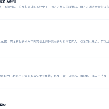
回酒店被拍
后，被拍到与一位身材高挑的神秘女子一同进入某五星级酒店。两人在酒店大堂有说
的画面，完全素颜的她与平时荧幕上光鲜亮丽的形象判若两人，引发网友热议。有粉
大咖因为节目环节设置问题当场发生争执，场面一度十分尴尬。据现场工作人员透露
激吻