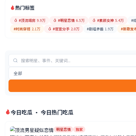
热门标签
#顶流塌房
9.9万
#明星恋情
6.5万
#素颜女神
5.4万
#
#时尚穿搭
2.1万
#官宣分手
2.0万
#剧组矛盾
1.9万
#新歌发
全部
今日吃瓜 · 今日热门吃瓜
明星恋情
独家