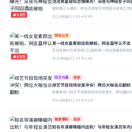
顶流男星疑似恋情曝光！深夜与神秘女子同
据知情人士爆料，昨日深夜某顶流男星在结束工作
9.9万
2小时前
3.5千
8.9千
明星日常
某一线女星素颜出街被拍，网友直呼认不出
近日有狗仔在某商场门口拍到某一线女星素颜逛街
6.5万
3小时前
2.1千
5.4千
综艺内幕
独家
综艺节目现场突发冲突！两位大咖当众翻脸
昨晚某热门综艺节目录制现场突发意外，两位圈内
5小时前
1.9千
4.2千
独家爆料
独家
知名导演被曝婚内出轨！与年轻女演员车内