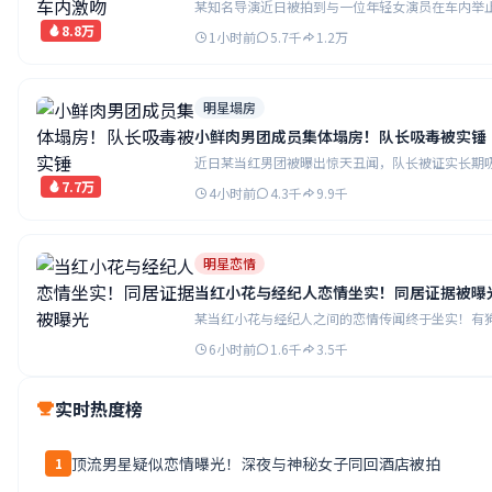
某知名导演近日被拍到与一位年轻女演员在车内举
8.8万
1小时前
5.7千
1.2万
明星塌房
小鲜肉男团成员集体塌房！队长吸毒被实锤
近日某当红男团被曝出惊天丑闻，队长被证实长期
7.7万
4小时前
4.3千
9.9千
明星恋情
当红小花与经纪人恋情坐实！同居证据被曝
某当红小花与经纪人之间的恋情传闻终于坐实！有
6小时前
1.6千
3.5千
实时热度榜
顶流男星疑似恋情曝光！深夜与神秘女子同回酒店被拍
1