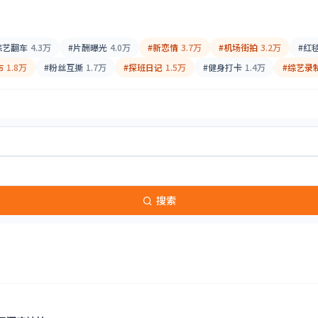
综艺翻车
4.3万
#片酬曝光
4.0万
#新恋情
3.7万
#机场街拍
3.2万
#红
布
1.8万
#粉丝互撕
1.7万
#探班日记
1.5万
#健身打卡
1.4万
#综艺录
搜索