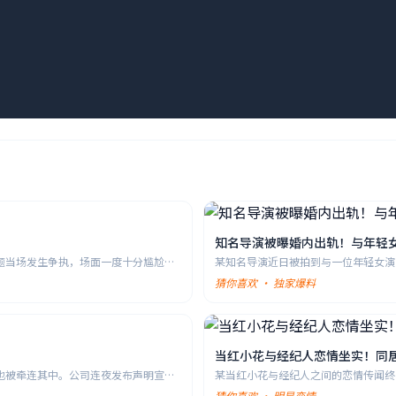
知名导演被曝婚内出轨！与年轻
题当场发生争执，场面一度十分尴尬。
某知名导演近日被拍到与一位年轻女演
孩子。此消息一出，立刻引发网友集体
猜你喜欢 · 独家爆料
当红小花与经纪人恋情坐实！同
也被牵连其中。公司连夜发布声明宣布
某当红小花与经纪人之间的恋情传闻终
爆的是，该经纪人同时还是小花所在公
猜你喜欢 · 明星恋情