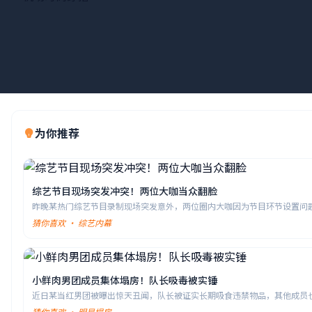
为你推荐
综艺节目现场突发冲突！两位大咖当众翻脸
昨晚某热门综艺节目录制现场突发意外，两位圈内大咖因为节目环节设置问
据现场工作人员透露，其中一位直接摔门而去，节目组紧急叫停录制。
猜你喜欢 · 综艺内幕
小鲜肉男团成员集体塌房！队长吸毒被实锤
近日某当红男团被曝出惊天丑闻，队长被证实长期吸食违禁物品，其他成员
解散该团体，所有商业代言纷纷解约，粉丝集体脱粉回踩。
猜你喜欢 · 明星塌房