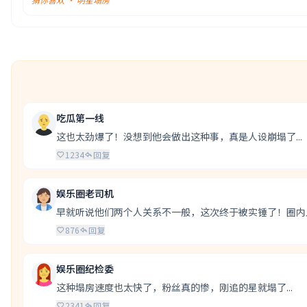
吃瓜第一线
这也太劲爆了！没想到他会做出这种事，真是人设崩塌了...
1234
回复
娱乐圈老司机
早就听说他们两个人关系不一般，这次终于被实锤了！圈内
876
回复
娱乐圈纪检委
这种塌房速度也太快了，粉丝真的惨，刚追的星就塌了...
2341
回复