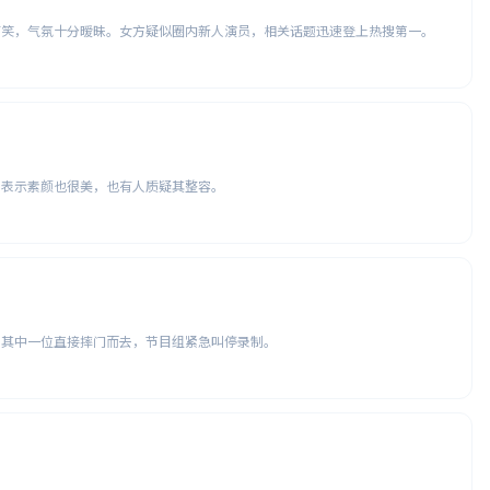
有笑，气氛十分暧昧。女方疑似圈内新人演员，相关话题迅速登上热搜第一。
丝表示素颜也很美，也有人质疑其整容。
，其中一位直接摔门而去，节目组紧急叫停录制。