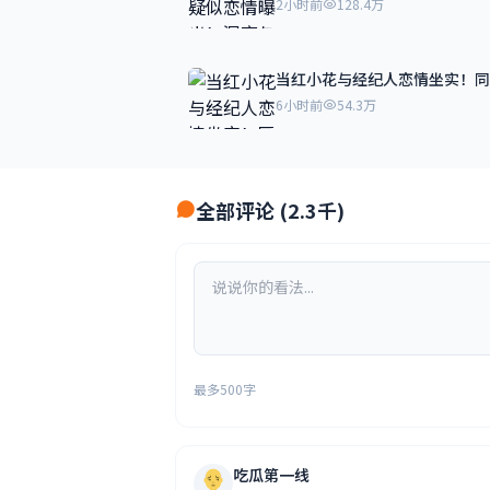
2小时前
128.4万
当红小花与经纪人恋情坐实！同
6小时前
54.3万
全部评论 (2.3千)
最多500字
吃瓜第一线