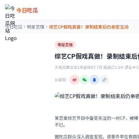
今日吃瓜
今日吃瓜
明星恋情
综艺CP假戏真做！录制结束后仍亲密互动
明星恋情
综艺CP假戏真做！录制结束后
吃瓜群众
1天前
87.7万 阅读
2.3千 评论
5
分享至：
某恋爱综艺节目中备受关注的一对CP，被
不已。
据吃瓜群众深入调查发现，该事件早在数周