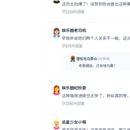
这也太劲爆了！没想到他会做出这种事，
1234
回复
娱乐圈老司机
早就听说他们两个人关系不一般，这
876
回复
理性吃瓜群众
8分钟前
老哥细说，还有啥内幕？
娱乐圈纪检委
这种塌房速度也太快了，粉丝真的惨，刚
2341
回复
追星少女小萌
我不信我不信！这肯定是造谣，等工