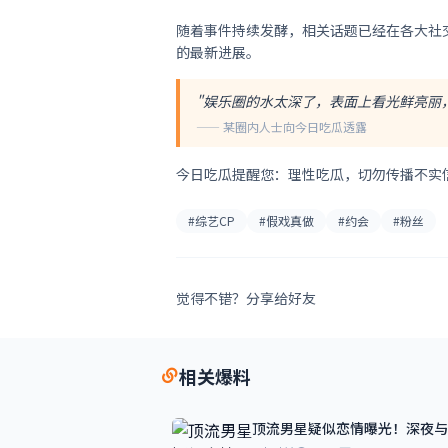
随着事件持续发酵，相关话题已经在各大社
的最新进展。
"娱乐圈的水太深了，表面上看光鲜亮丽
—— 某圈内人士向今日吃瓜透露
今日吃瓜提醒您：理性吃瓜，切勿传播不实
#综艺CP
#假戏真做
#约会
#粉丝
觉得不错？分享给好友
相关爆料
顶流男星疑似恋情曝光！深夜与