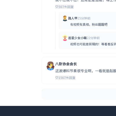
567
回复
路人甲
25分钟前
有视频有真相，粉丝醒醒吧
追星少女小萌
22分钟前
视频也可能是剪辑的！等着看反
八卦协会会长
这波爆料节奏很专业啊，一看就是酝酿很
1567
回复