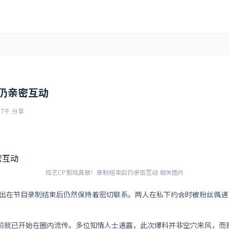
仍亲密互动
.7千 分享
综艺CP假戏真做！录制结束后仍亲密互动 相关图片
曝出在节目录制结束后仍然保持着密切联系。两人在私下约会时被粉丝偶遇
前就已开始在圈内流传。多位知情人士透露，此次爆料并非空穴来风，而