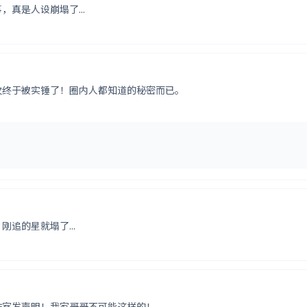
真是人设崩塌了...
次终于被实锤了！圈内人都知道的秘密而已。
追的星就塌了...
作室发声明！我家哥哥不可能这样的！